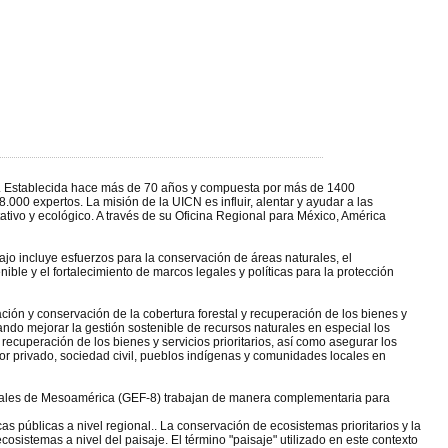
do. Establecida hace más de 70 años y compuesta por más de 1400
00 expertos. La misión de la UICN es influir, alentar y ayudar a las
ativo y ecológico. A través de su Oficina Regional para México, América
ajo incluye esfuerzos para la conservación de áreas naturales, el
ble y el fortalecimiento de marcos legales y políticas para la protección
ión y conservación de la cobertura forestal y recuperación de los bienes y
do mejorar la gestión sostenible de recursos naturales en especial los
recuperación de los bienes y servicios prioritarios, así como asegurar los
ctor privado, sociedad civil, pueblos indígenas y comunidades locales en
tales de Mesoamérica (GEF-8) trabajan de manera complementaria para
as públicas a nivel regional.. La conservación de ecosistemas prioritarios y la
ecosistemas a nivel del paisaje. El término "paisaje" utilizado en este contexto