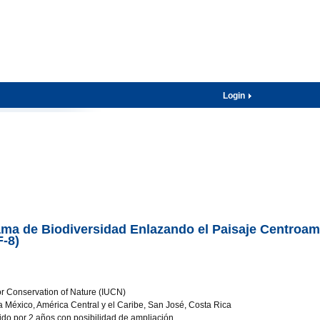
Login
ama de Biodiversidad Enlazando el Paisaje Centroa
-8)
for Conservation of Nature (IUCN)
a México, América Central y el Caribe, San José, Costa Rica
nido por 2 años con posibilidad de ampliación.