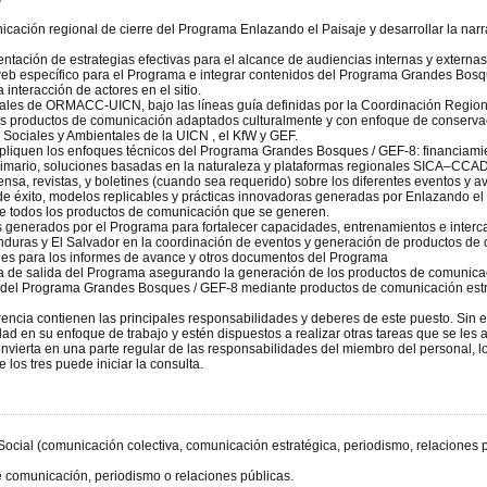
unicación regional de cierre del Programa Enlazando el Paisaje y desarrollar la na
ntación de estrategias efectivas para el alcance de audiencias internas y externas
o web específico para el Programa e integrar contenidos del Programa Grandes Bosqu
nteracción de actores en el sitio.
ciales de ORMACC-UICN, bajo las líneas guía definidas por la Coordinación Reg
ntes productos de comunicación adaptados culturalmente y con enfoque de conser
Sociales y Ambientales de la UICN , el KfW y GEF.
pliquen los enfoques técnicos del Programa Grandes Bosques / GEF-8: financiamien
primario, soluciones basadas en la naturaleza y plataformas regionales SICA–CC
rensa, revistas, y boletines (cuando sea requerido) sobre los diferentes eventos y a
s de éxito, modelos replicables y prácticas innovadoras generadas por Enlazando 
 de todos los productos de comunicación que se generen.
os generados por el Programa para fortalecer capacidades, entrenamientos e interc
onduras y El Salvador en la coordinación de eventos y generación de productos d
les para los informes de avance y otros documentos del Programa
a de salida del Programa asegurando la generación de los productos de comunicaci
ial del Programa Grandes Bosques / GEF-8 mediante productos de comunicación estr
rencia contienen las principales responsabilidades y deberes de este puesto. Sin
dad en su enfoque de trabajo y estén dispuestos a realizar otras tareas que se le
nvierta en una parte regular de las responsabilidades del miembro del personal, 
os tres puede iniciar la consulta.
Social (comunicación colectiva, comunicación estratégica, periodismo, relaciones p
e comunicación, periodismo o relaciones públicas.