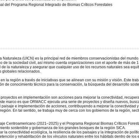
l del Programa Regional Integrado de Biomas Críticos Forestales
la Naturaleza (UICN) es la principal red de miembros conservacionistas del mun
de la sociedad civil, así mismo cuenta organizaciones con el aporte de más de 18.0
 de la naturaleza y asegurar que cualquier uso de los recursos naturales sea equit
 globales relacionados.
la región a través de iniciativas que se alinean con su misión y visión. Este trab
n de conocimiento técnico para la conservación, la búsqueda del desarrollo sosteni
e proyectos en implementación son acciones para mejorar la conectividad, recuperac
o este marco es que ORMACC ejecuta una serie de proyectos y diseña nuevos, buscan
del paisaje e implementación de acciones, contribuyendo a mejorar la conectividad y 
región. En tal sentido, se trabaja muy de cerca con los gobiernos de la región, se
saje Centroamericano (2021–2025) y el Programa Regional Biomas Críticos Fores
iamiento sostenible y gobernanza de los grandes bosques de la región SICA.
a conectividad ecológica, la resiliencia de los paisajes y la integración de polític
etención y rehabilitación de los vínculos naturales entre los hábitats dentro de los 