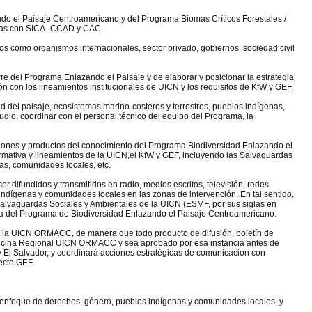
ando el Paisaje Centroamericano y del Programa Biomas Críticos Forestales /
ladas con SICA–CCAD y CAC.
ios como organismos internacionales, sector privado, gobiernos, sociedad civil
re del Programa Enlazando el Paisaje y de elaborar y posicionar la estrategia
n con los lineamientos institucionales de UICN y los requisitos de KfW y GEF.
del paisaje, ecosistemas marino-costeros y terrestres, pueblos indígenas,
io, coordinar con el personal técnico del equipo del Programa, la
ones y productos del conocimiento del Programa Biodiversidad Enlazando el
mativa y lineamientos de la UICN,el KfW y GEF, incluyendo las Salvaguardas
nas, comunidades locales, etc.
 difundidos y transmitidos en radio, medios escritos, televisión, redes
indígenas y comunidades locales en las zonas de intervención. En tal sentido,
 Salvaguardas Sociales y Ambientales de la UICN (ESMF, por sus siglas en
ena del Programa de Biodiversidad Enlazando el Paisaje Centroamericano.
de la UICN ORMACC, de manera que todo producto de difusión, boletín de
 Oficina Regional UICN ORMACC y sea aprobado por esa instancia antes de
 El Salvador, y coordinará acciones estratégicas de comunicación con
ecto GEF.
enfoque de derechos, género, pueblos indígenas y comunidades locales, y