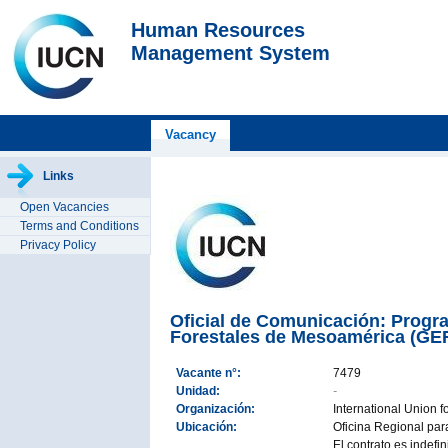
Human Resources
Management System
Vacancy
Links
Open Vacancies
Terms and Conditions
Privacy Policy
Oficial de Comunicación: Progr
Forestales de Mesoamérica (GEF
Vacante n°:
7479
Unidad:
-
Organización:
International Union 
Ubicación:
Oficina Regional par
El contrato es indefi