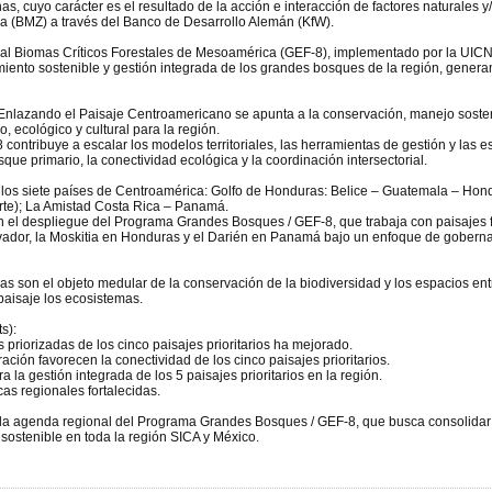
nas, cuyo carácter es el resultado de la acción e interacción de factores naturales
 (BMZ) a través del Banco de Desarrollo Alemán (KfW).
l Biomas Críticos Forestales de Mesoamérica (GEF-8), implementado por la UICN
iento sostenible y gestión integrada de los grandes bosques de la región, genera
 Enlazando el Paisaje Centroamericano se apunta a la conservación, manejo sostenib
 ecológico y cultural para la región.
ntribuye a escalar los modelos territoriales, las herramientas de gestión y las 
que primario, la conectividad ecológica y la coordinación intersectorial.
los siete países de Centroamérica: Golfo de Honduras: Belice – Guatemala – Hond
rte); La Amistad Costa Rica – Panamá.
an el despliegue del Programa Grandes Bosques / GEF-8, que trabaja con paisajes f
vador, la Moskitia en Honduras y el Darién en Panamá bajo un enfoque de gobern
s son el objeto medular de la conservación de la biodiversidad y los espacios entre
paisaje los ecosistemas.
s):
 priorizadas de los cinco paisajes prioritarios ha mejorado.
ración favorecen la conectividad de los cinco paisajes prioritarios.
 la gestión integrada de los 5 paisajes prioritarios en la región.
cas regionales fortalecidas.
 la agenda regional del Programa Grandes Bosques / GEF-8, que busca consolidar 
sostenible en toda la región SICA y México.