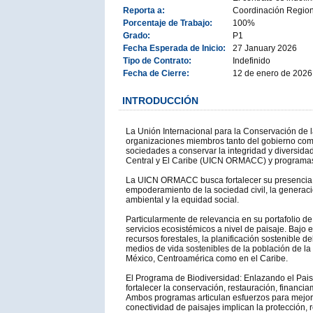
Reporta a:
Coordinación Regiona
Porcentaje de Trabajo:
100%
Grado:
P1
Fecha Esperada de Inicio:
27 January 2026
Tipo de Contrato:
Indefinido
Fecha de Cierre:
12 de enero de 2026
INTRODUCCIÓN
La Unión Internacional para la Conservación de 
organizaciones miembros tanto del gobierno como 
sociedades a conservar la integridad y diversidad
Central y El Caribe (UICN ORMACC) y programas
La UICN ORMACC busca fortalecer su presencia en 
empoderamiento de la sociedad civil, la generació
ambiental y la equidad social.
Particularmente de relevancia en su portafolio d
servicios ecosistémicos a nivel de paisaje. Baj
recursos forestales, la planificación sostenible 
medios de vida sostenibles de la población de la 
México, Centroamérica como en el Caribe.
El Programa de Biodiversidad: Enlazando el Pai
fortalecer la conservación, restauración, financ
Ambos programas articulan esfuerzos para mejorar l
conectividad de paisajes implican la protección, r