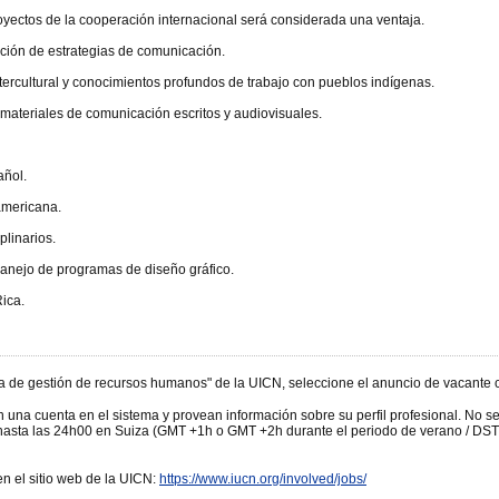
oyectos de la cooperación internacional será considerada una ventaja.
ación de estrategias de comunicación.
tercultural y conocimientos profundos de trabajo con pueblos indígenas.
materiales de comunicación escritos y audiovisuales.
añol.
oamericana.
plinarios.
manejo de programas de diseño gráfico.
Rica.
ma de gestión de recursos humanos" de la UICN, seleccione el anuncio de vacante c
n una cuenta en el sistema y provean información sobre su perfil profesional. No 
 hasta las 24h00 en Suiza (GMT +1h o GMT +2h durante el periodo de verano / DST)
n el sitio web de la UICN:
https://www.iucn.org/involved/jobs/