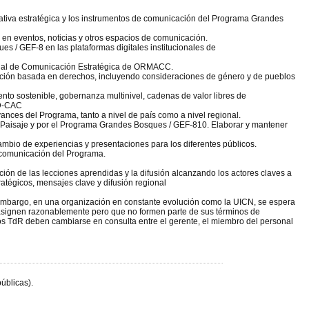
rrativa estratégica y los instrumentos de comunicación del Programa Grandes
 en eventos, noticias y otros espacios de comunicación.
es / GEF-8 en las plataformas digitales institucionales de
ional de Comunicación Estratégica de ORMACC.
vación basada en derechos, incluyendo consideraciones de género y de pueblos
to sostenible, gobernanza multinivel, cadenas de valor libres de
AD-CAC
vances del Programa, tanto a nivel de país como a nivel regional.
el Paisaje y por el Programa Grandes Bosques / GEF-810. Elaborar y mantener
ambio de experiencias y presentaciones para los diferentes públicos.
e comunicación del Programa.
ón de las lecciones aprendidas y la difusión alcanzando los actores claves a
atégicos, mensajes clave y difusión regional
 embargo, en una organización en constante evolución como la UICN, se espera
s asignen razonablemente pero que no formen parte de sus términos de
los TdR deben cambiarse en consulta entre el gerente, el miembro del personal
úblicas).