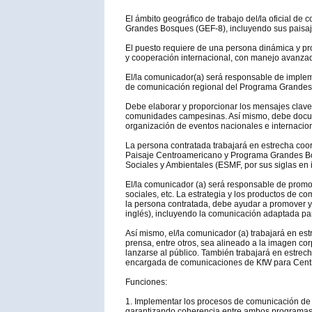
El ámbito geográfico de trabajo del/la oficial d
Grandes Bosques (GEF-8), incluyendo sus paisaj
El puesto requiere de una persona dinámica y proa
y cooperación internacional, con manejo avanzado
El/la comunicador(a) será responsable de impleme
de comunicación regional del Programa Grandes Bo
Debe elaborar y proporcionar los mensajes clave
comunidades campesinas. Así mismo, debe documen
organización de eventos nacionales e internaciona
La persona contratada trabajará en estrecha co
Paisaje Centroamericano y Programa Grandes Bosq
Sociales y Ambientales (ESMF, por sus siglas en i
El/la comunicador (a) será responsable de promov
sociales, etc. La estrategia y los productos de 
la persona contratada, debe ayudar a promover y 
inglés), incluyendo la comunicación adaptada pa
Así mismo, el/la comunicador (a) trabajará en e
prensa, entre otros, sea alineado a la imagen c
lanzarse al público. También trabajará en estre
encargada de comunicaciones de KfW para Centro
Funciones:
1. Implementar los procesos de comunicación de
garantizando coherencia entre ambos programa