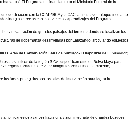
 y/o humanos". El Programa es financiado por el Ministerio Federal de la
 en coordinación con la CCAD/SICA y el CAC, amplía este enfoque mediante
ndo sinergias directas con los avances y aprendizajes del Programa
le y restauración de grandes paisajes del territorio donde se localizan los
estructuras de gobernanza desarrolladas por Enlazando, articulando esfuerzos
uras; Área de Conservación Barra de Santiago- El Imposible de El Salvador;
orestales críticos de la región SICA, específicamente en Selva Maya para
anza regional, cadenas de valor amigables con el medio ambiente,
 las áreas protegidas son los sitios de intervención para lograr la
y amplificar estos avances hacia una visión integrada de grandes bosques