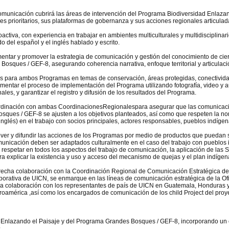
e comunicación cubrirá las áreas de intervención del Programa Biodiversidad Enlaz
es prioritarios, sus plataformas de gobernanza y sus acciones regionales articu
ctiva, con experiencia en trabajar en ambientes multiculturales y multidisciplinar
 del español y el inglés hablado y escrito.
ntar y promover la estrategia de comunicación y gestión del conocimiento de cier
sques / GEF-8, asegurando coherencia narrativa, enfoque territorial y articulació
s para ambos Programas en temas de conservación, áreas protegidas, conectividad 
tar el proceso de implementación del Programa utilizando fotografía, video y aud
les, y garantizar el registro y difusión de los resultados del Programa.
ordinación con ambas CoordinacionesRegionalespara asegurar que las comunicaci
ues / GEF-8 se ajusten a los objetivos planteados, así como que respeten la nor
nglés) en el trabajo con socios principales, actores responsables, pueblos indíge
er y difundir las acciones de los Programas por medio de productos que puedan ser
comunicación deben ser adaptados culturalmente en el caso del trabajo con pueblos 
respetar en todos los aspectos del trabajo de comunicación, la aplicación de las
ra explicar la existencia y uso y acceso del mecanismo de quejas y el plan indíg
strecha colaboración con la Coordinación Regional de Comunicación Estratégica 
orporativa de UICN, se enmarque en las líneas de comunicación estratégica de la
cha colaboración con los representantes de país de UICN en Guatemala, Honduras y
américa ,así como los encargados de comunicación de los child Project del proy
 Enlazando el Paisaje y del Programa Grandes Bosques / GEF-8, incorporando un 
s