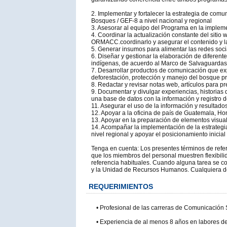
2. Implementar y fortalecer la estrategia de com
Bosques / GEF-8 a nivel nacional y regional
3. Asesorar al equipo del Programa en la impleme
4. Coordinar la actualización constante del siti
ORMACC.coordinarlo y asegurar el contenido y la i
5. Generar insumos para alimentar las redes so
6. Diseñar y gestionar la elaboración de difere
indígenas, de acuerdo al Marco de Salvaguardas 
7. Desarrollar productos de comunicación que ex
deforestación, protección y manejo del bosque 
8. Redactar y revisar notas web, artículos para p
9. Documentar y divulgar experiencias, historia
una base de datos con la información y registro
11. Asegurar el uso de la información y resultad
12. Apoyar a la oficina de país de Guatemala, H
13. Apoyar en la preparación de elementos visua
14. Acompañar la implementación de la estrategi
nivel regional y apoyar el posicionamiento inic
Tenga en cuenta: Los presentes términos de refe
que los miembros del personal muestren flexibili
referencia habituales. Cuando alguna tarea se co
y la Unidad de Recursos Humanos. Cualquiera de l
REQUERIMIENTOS
• Profesional de las carreras de Comunicación 
• Experiencia de al menos 8 años en labores d