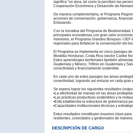
significa "un área, tal como la perciben las perso
Cooperación Económica y Desarrollo de Alemania
De manera complementaria, el Programa Regiona
acciones de conservación, gobernanza, financiam
Enlazando.
Con la iniciativa del Programa de Biodiversidad:
principales ecosistemas con gran valor económico,
Asimismo, el Programa Grandes Bosques / GEF-8 co
regionales para fortalecer la conservación del bos
El Programa se implementa en cinco paisajes de 
Moskitia Honduras; Costa Rica (sector Caribe No
Estos aprendizajes territoriales también aliment
Guatemala y México, Trifinio en Guatemala y Sal
conectividad y financiamiento sostenible.
En cada uno de estos paisajes las áreas protegida
conectividad, logrando así enlazar en cada gran 
Se espera lograr los siguientes resultados (output
•La efectividad de manejo en las áreas protegidas
•Las prácticas productivas sostenibles y la restau
•Está establecida la estructura de gobernanza para
•Capacidades institucionales técnicas y estratégi
Estos resultados constituyen insumos clave para
resilientes, conectados y gestionados de manera 
DESCRIPCIÓN DE CARGO